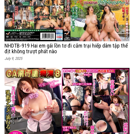
NHDTB-919 Hai em gái lồn tơ đi cắm trại hiếp dâm tập thể
địt không trượt phát nào
July 9, 2025