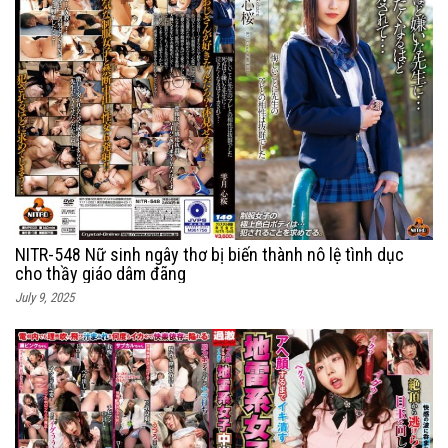
NITR-548 Nữ sinh ngây thơ bị biến thành nô lệ tình dục
cho thầy giáo dâm đãng
July 9, 2025