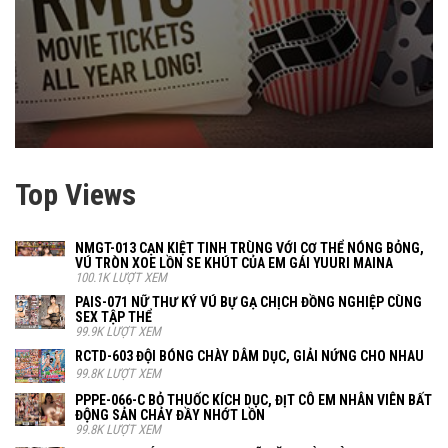
Top Views
NMGT-013 CẠN KIỆT TINH TRÙNG VỚI CƠ THỂ NÓNG BỎNG,
VÚ TRÒN XOE LỒN SE KHÚT CỦA EM GÁI YUURI MAINA
100.1K LƯỢT XEM
PAIS-071 NỮ THƯ KÝ VÚ BỰ GẠ CHỊCH ĐỒNG NGHIỆP CÙNG
SEX TẬP THỂ
99.9K LƯỢT XEM
RCTD-603 ĐỘI BÓNG CHÀY DÂM DỤC, GIẢI NỨNG CHO NHAU
99.8K LƯỢT XEM
PPPE-066-C BỎ THUỐC KÍCH DỤC, ĐỊT CÔ EM NHÂN VIÊN BẤT
ĐỘNG SẢN CHẢY ĐẦY NHỚT LỒN
99.8K LƯỢT XEM