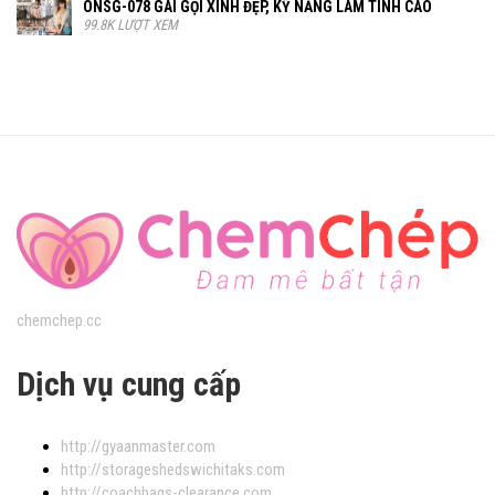
ONSG-078 GÁI GỌI XINH ĐẸP, KỸ NĂNG LÀM TÌNH CAO
99.8K LƯỢT XEM
chemchep.cc
Dịch vụ cung cấp
http://gyaanmaster.com
http://storageshedswichitaks.com
http://coachbags-clearance.com