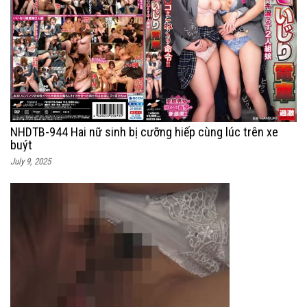
NHDTB-944 Hai nữ sinh bị cưỡng hiếp cùng lúc trên xe
buýt
July 9, 2025