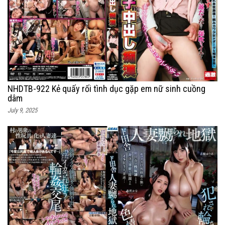
NHDTB-922 Kẻ quấy rối tình dục gặp em nữ sinh cuồng
dâm
July 9, 2025