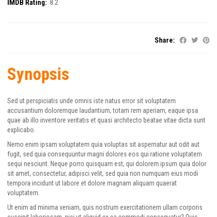
IMDB Rating:
8.2
Share:
Synopsis
Sed ut perspiciatis unde omnis iste natus error sit voluptatem
accusantium doloremque laudantium, totam rem aperiam, eaque ipsa
quae ab illo inventore veritatis et quasi architecto beatae vitae dicta sunt
explicabo.
Nemo enim ipsam voluptatem quia voluptas sit aspernatur aut odit aut
fugit, sed quia consequuntur magni dolores eos qui ratione voluptatem
sequi nesciunt. Neque porro quisquam est, qui dolorem ipsum quia dolor
sit amet, consectetur, adipisci velit, sed quia non numquam eius modi
tempora incidunt ut labore et dolore magnam aliquam quaerat
voluptatem.
Ut enim ad minima veniam, quis nostrum exercitationem ullam corporis