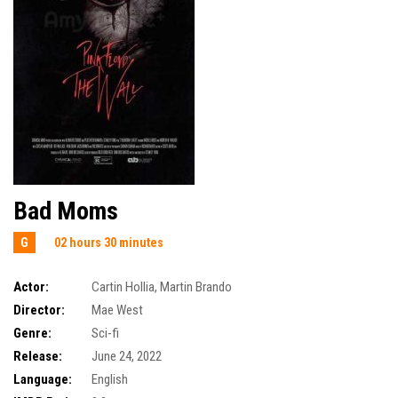
Bad Moms
G
02 hours 30 minutes
Actor:
Cartin Hollia
,
Martin Brando
Director:
Mae West
Genre:
Sci-fi
Release:
June 24, 2022
Language:
English