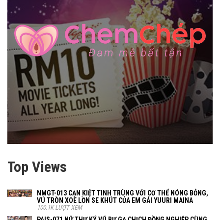
Top Views
NMGT-013 CẠN KIỆT TINH TRÙNG VỚI CƠ THỂ NÓNG BỎNG,
VÚ TRÒN XOE LỒN SE KHÚT CỦA EM GÁI YUURI MAINA
100.1K LƯỢT XEM
PAIS-071 NỮ THƯ KÝ VÚ BỰ GẠ CHỊCH ĐỒNG NGHIỆP CÙNG