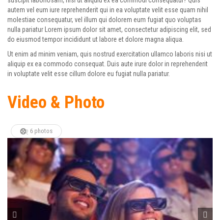
suscipit laboriosam, nisi ut aliquid ex ea commodi consequatur? Quis
autem vel eum iure reprehenderit qui in ea voluptate velit esse quam nihil
molestiae consequatur, vel illum qui dolorem eum fugiat quo voluptas
nulla pariatur Lorem ipsum dolor sit amet, consectetur adipiscing elit, sed
do eiusmod tempor incididunt ut labore et dolore magna aliqua.
Ut enim ad minim veniam, quis nostrud exercitation ullamco laboris nisi ut
aliquip ex ea commodo consequat. Duis aute irure dolor in reprehenderit
in voluptate velit esse cillum dolore eu fugiat nulla pariatur.
Video & Photo
6 photos